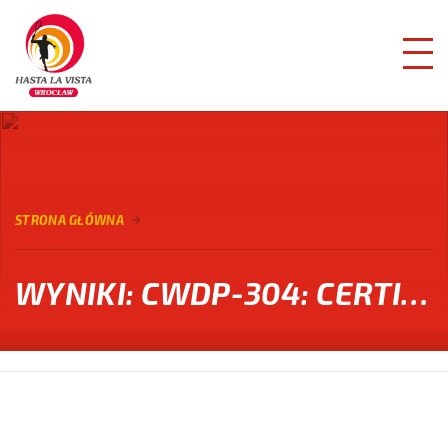
STRONA GŁÓWNA
WYNIKI: CWDP-304: CERTIFIED WIRELESS DESIGN PROFESSIONAL DUMPS - PASSGUIDE CWDP-304 EXAMEN 🅾 【 WWW.ITZERT.COM 】 IST DIE BESTE WEBSEITE UM DEN KOSTENLOSEN DOWNLOAD VON ➽ CWDP-304 🢪 ZU ERHALTEN 🧞CWDP-304 ONLINE TEST