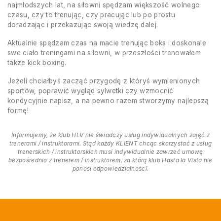
najmłodszych lat, na siłowni spędzam większość wolnego
czasu, czy to trenując, czy pracując lub po prostu
doradzając i przekazując swoją wiedzę dalej.
Aktualnie spędzam czas na macie trenując boks i doskonale
swe ciało treningami na siłowni, w przeszłości trenowałem
także kick boxing.
Jeżeli chciałbyś zacząć przygodę z któryś wymienionych
sportów, poprawić wygląd sylwetki czy wzmocnić
kondycyjnie napisz, a na pewno razem stworzymy najlepszą
formę!
Informujemy, że klub HLV nie świadczy usług indywidualnych zajęć z
trenerami / instruktorami. Stąd każdy KLIENT chcąc skorzystać z usług
trenerskich / instruktorskich musi indywidualnie zawrzeć umowę
bezpośrednio z trenerem / instruktorem, za którą klub Hasta la Vista nie
ponosi odpowiedzialności.