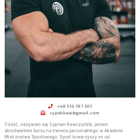
+48 514 197 301
cypekkaw@gmail.com
Cześć, nazywam się Cyprian Kawczyński, jestem
absolwentem kursu na trenera personalnego w Akademii
Mistrzostwa Sportowego. Sport towarzyszy mi od