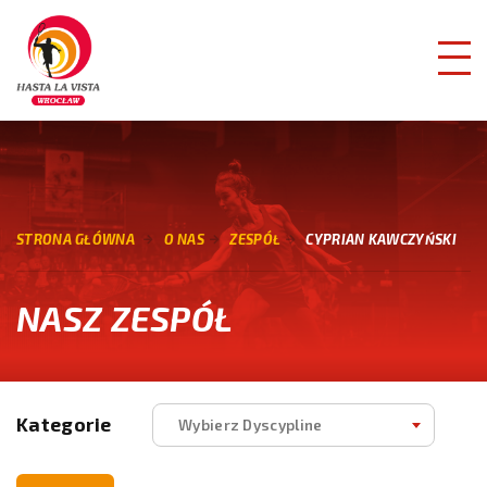
STRONA GŁÓWNA
O NAS
ZESPÓŁ
CYPRIAN KAWCZYŃSKI
NASZ ZESPÓŁ
Kategorie
Wybierz Dyscypline