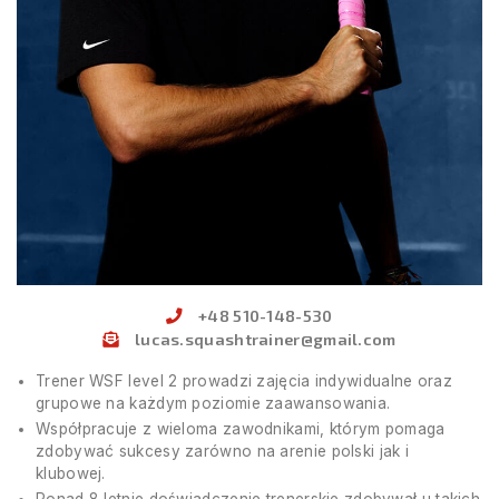
+48 510-148-530
lucas.squashtrainer@gmail.com
Trener WSF level 2 prowadzi zajęcia indywidualne oraz
grupowe na każdym poziomie zaawansowania.
Współpracuje z wieloma zawodnikami, którym pomaga
zdobywać sukcesy zarówno na arenie polski jak i
klubowej.
Ponad 8 letnie doświadczenie trenerskie zdobywał u takich