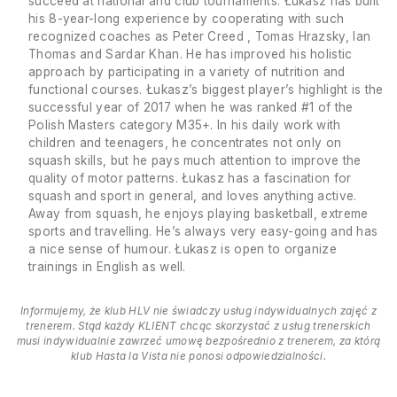
succeed at national and club tournaments. Łukasz has built
his 8-year-long experience by cooperating with such
recognized coaches as Peter Creed , Tomas Hrazsky, Ian
Thomas and Sardar Khan. He has improved his holistic
approach by participating in a variety of nutrition and
functional courses. Łukasz’s biggest player’s highlight is the
successful year of 2017 when he was ranked #1 of the
Polish Masters category M35+. In his daily work with
children and teenagers, he concentrates not only on
squash skills, but he pays much attention to improve the
quality of motor patterns. Łukasz has a fascination for
squash and sport in general, and loves anything active.
Away from squash, he enjoys playing basketball, extreme
sports and travelling. He’s always very easy-going and has
a nice sense of humour. Łukasz is open to organize
trainings in English as well.
Informujemy, że klub HLV nie świadczy usług indywidualnych zajęć z
trenerem. Stąd każdy KLIENT chcąc skorzystać z usług trenerskich
musi indywidualnie zawrzeć umowę bezpośrednio z trenerem, za którą
klub Hasta la Vista nie ponosi odpowiedzialności.