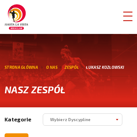
STRONA GŁÓWNA
O NAS
ZESPÓŁ
ŁUKASZ KOZŁOWSKI
NASZ ZESPÓŁ
Kategorie
Wybierz Dyscypline