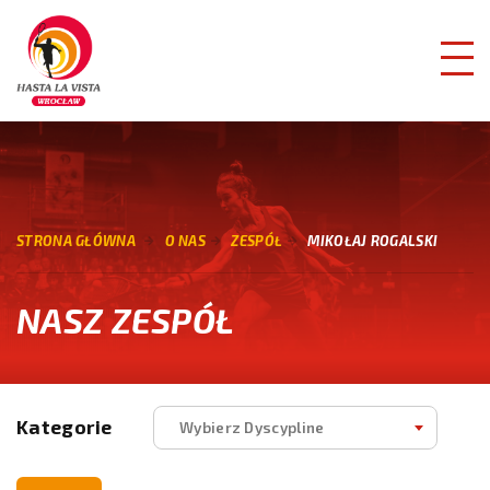
STRONA GŁÓWNA
O NAS
ZESPÓŁ
MIKOŁAJ ROGALSKI
NASZ ZESPÓŁ
Kategorie
Wybierz Dyscypline