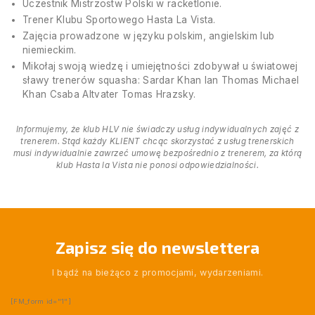
Uczestnik Mistrzostw Polski w racketlonie.
Trener Klubu Sportowego Hasta La Vista.
Zajęcia prowadzone w języku polskim, angielskim lub
niemieckim.
Mikołaj swoją wiedzę i umiejętności zdobywał u światowej
sławy trenerów squasha: Sardar Khan Ian Thomas Michael
Khan Csaba Altvater Tomas Hrazsky.
Informujemy, że klub HLV nie świadczy usług indywidualnych zajęć z
trenerem. Stąd każdy KLIENT chcąc skorzystać z usług trenerskich
musi indywidualnie zawrzeć umowę bezpośrednio z trenerem, za którą
klub Hasta la Vista nie ponosi odpowiedzialności.
Zapisz się do newslettera
I bądź na bieżąco z promocjami, wydarzeniami.
[FM_form id="1"]