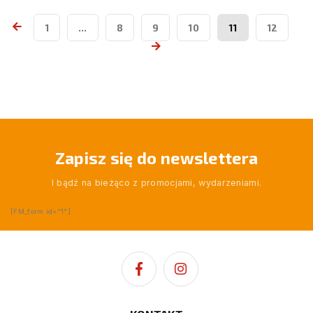
1
…
8
9
10
11
12
Zapisz się do newslettera
I bądź na bieżąco z promocjami, wydarzeniami.
[FM_form id="1"]