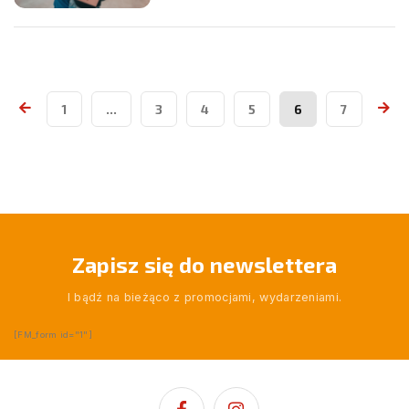
1
…
3
4
5
6
7
Zapisz się do newslettera
I bądź na bieżąco z promocjami, wydarzeniami.
[FM_form id="1"]