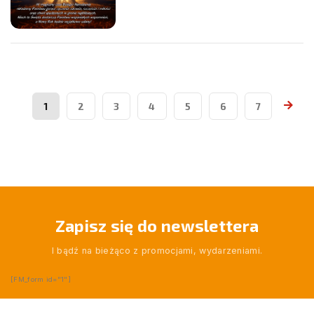
1
2
3
4
5
6
7
Zapisz się do newslettera
I bądź na bieżąco z promocjami, wydarzeniami.
[FM_form id="1"]