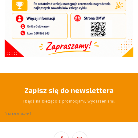
Zapisz się do newslettera
I bądź na bieżąco z promocjami, wydarzeniami.
[FM_form id="1"]