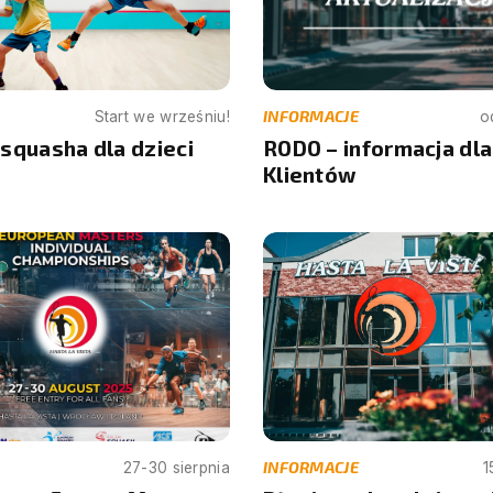
INFORMACJE
Start we wrześniu!
o
squasha dla dzieci
RODO – informacja dla
Klientów
INFORMACJE
27-30 sierpnia
1