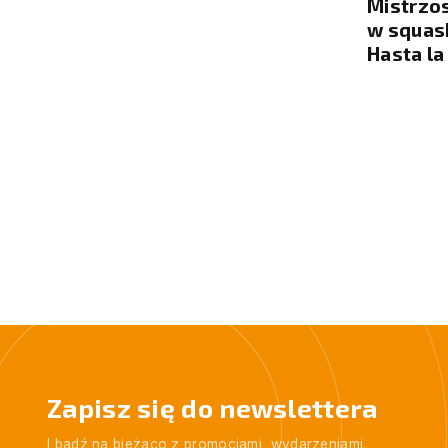
Mistrzo
11.09.2026
w squas
Liga Squasha 35+ 14/16
Hasta la
13.09.2026
Liga Open Squasha 14/16
Zapisz się do newslettera
I bądź na bieżąco z promocjami, wydarzeniami.