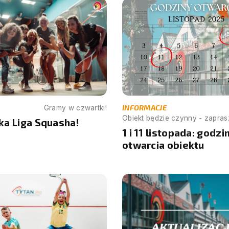
INFORMACJE
Gramy w czwartki!
Obiekt będzie czynny - zapra
ka Liga Squasha!
1 i 11 listopada: godzi
otwarcia obiektu