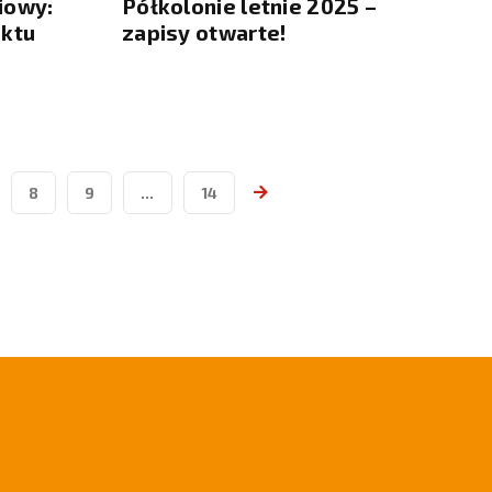
iowy:
Półkolonie letnie 2025 –
ektu
zapisy otwarte!
8
9
…
14