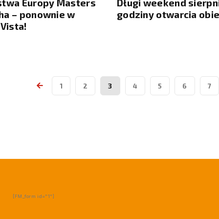
stwa Europy Masters
Długi weekend sierpn
ha – ponownie w
godziny otwarcia obi
 Vista!
1
2
3
4
5
6
7
[FM_form id="1"]