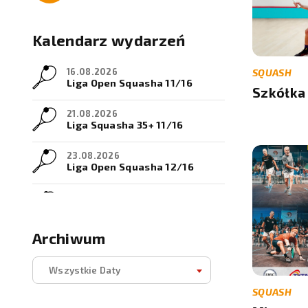
Kalendarz wydarzeń
16.08.2026
SQUASH
Liga Open Squasha 11/16
Szkółka 
21.08.2026
Liga Squasha 35+ 11/16
23.08.2026
Liga Open Squasha 12/16
28.08.2026
Liga Squasha 35+ 12/16
Archiwum
04.09.2026
Liga Squasha 35+ 13/16
Wszystkie Daty
06.09.2026
SQUASH
Liga Open Squasha 13/16