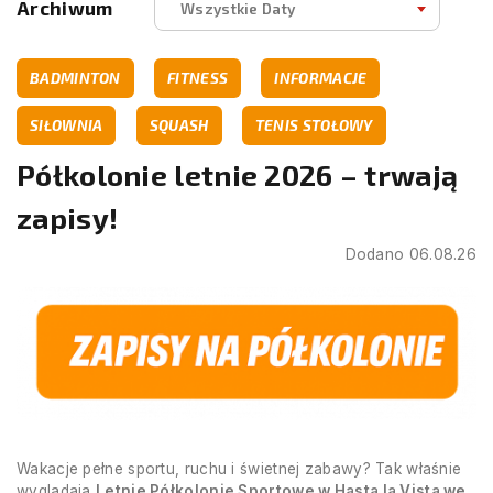
Archiwum
Wszystkie Daty
BADMINTON
FITNESS
INFORMACJE
SIŁOWNIA
SQUASH
TENIS STOŁOWY
Półkolonie letnie 2026 – trwają
zapisy!
Dodano 06.08.26
Wakacje pełne sportu, ruchu i świetnej zabawy? Tak właśnie
wyglądają
Letnie Półkolonie Sportowe w Hasta la Vista we