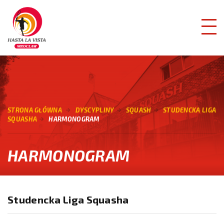
STRONA GŁÓWNA
DYSCYPLINY
SQUASH
STUDENCKA LIGA
SQUASHA
HARMONOGRAM
HARMONOGRAM
Studencka Liga Squasha