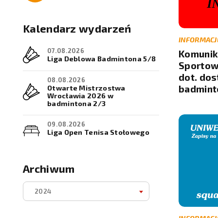
Kalendarz wydarzeń
INFORMACJ
07.08.2026
Komunik
Liga Deblowa Badmintona 5/8
Sportow
dot. do
08.08.2026
Otwarte Mistrzostwa
badmint
Wrocławia 2026 w
badmintona 2/3
09.08.2026
Liga Open Tenisa Stołowego
5/8
09.08.2026
Archiwum
Liga Open Badmintona 5/8
2024
10.08.2026
Półkolonie Letnie – 7 turnus