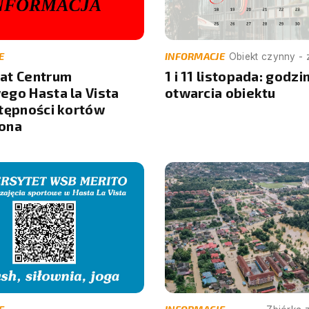
E
INFORMACJE
Obiekt czynny -
at Centrum
1 i 11 listopada: godzi
ego Hasta la Vista
otwarcia obiektu
stępności kortów
ona