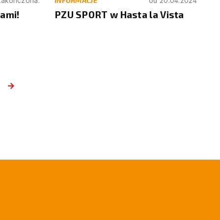
INFORMACJE
zakończona.
od 20.04.2024
nami!
PZU SPORT w Hasta la Vista