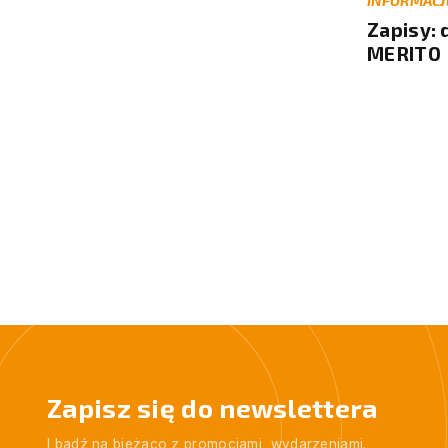
INFORMACJ
14.08.2026
Liga Badmintona 40+ 5/8
Zapisy:
MERITO
16.08.2026
Liga Open Squasha 11/16
17.08.2026
Półkolonie Letnie – 8 turnus
Zapisz się do newslettera
I bądź na bieżąco z promocjami, wydarzeniami.