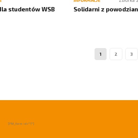
E
INFORMACJE
Zbiórka 
 dla studentów WSB
Solidarni z powodzia
1
2
3
[FM_form id="1"]