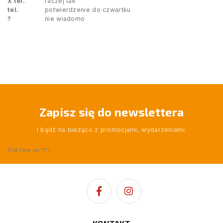
X tel.
raczej tak
tel.
potwierdzenie do czwartku
?
nie wiadomo
Zapisz się do newslettera
I bądź na bieżąco z promocjami, wydarzeniami.
[FM_form id="1"]