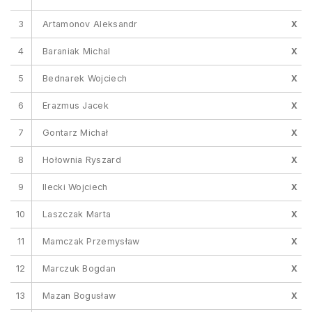
3
Artamonov Aleksandr
X
4
Baraniak Michal
X
5
Bednarek Wojciech
X
6
Erazmus Jacek
X
7
Gontarz Michał
X
8
Hołownia Ryszard
X
9
Ilecki Wojciech
X
10
Laszczak Marta
X
11
Mamczak Przemysław
X
12
Marczuk Bogdan
X
13
Mazan Bogusław
X