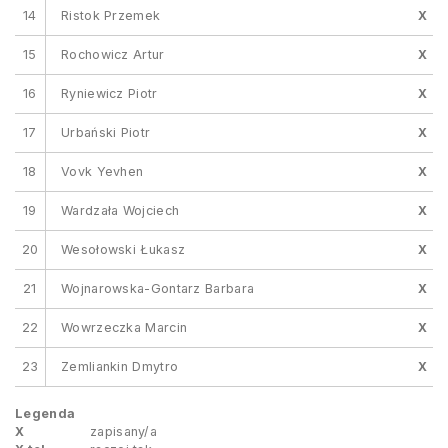
14
Ristok Przemek
X
15
Rochowicz Artur
X
16
Ryniewicz Piotr
X
17
Urbański Piotr
X
18
Vovk Yevhen
X
19
Wardzała Wojciech
X
20
Wesołowski Łukasz
X
21
Wojnarowska-Gontarz Barbara
X
22
Wowrzeczka Marcin
X
23
Zemliankin Dmytro
X
Legenda
X
zapisany/a