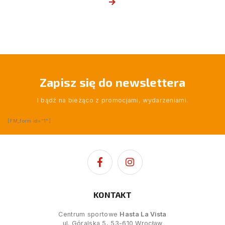
Zapisz się do newslettera
I bądź na bieżąco z promocjami, wydarzeniami.
[FM_form id="1"]
KONTAKT
Centrum sportowe
Hasta La Vista
ul. Góralska 5, 53-610 Wrocław