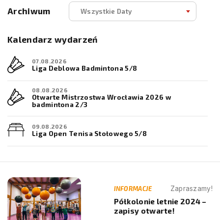
Archiwum
Wszystkie Daty
Kalendarz wydarzeń
07.08.2026
Liga Deblowa Badmintona 5/8
08.08.2026
Otwarte Mistrzostwa Wrocławia 2026 w
badmintona 2/3
09.08.2026
Liga Open Tenisa Stołowego 5/8
09.08.2026
Liga Open Badmintona 5/8
10.08.2026
INFORMACJE
Zapraszamy!
Półkolonie Letnie – 7 turnus
Półkolonie letnie 2024 –
zapisy otwarte!
14.08.2026