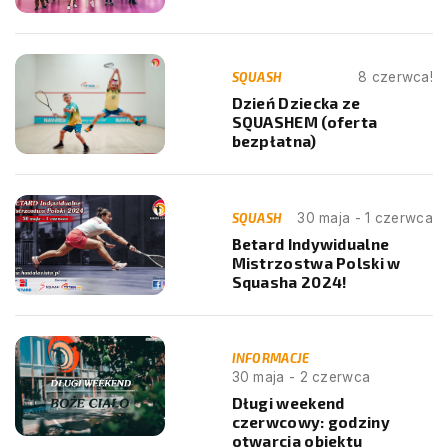
Liga Badmintona 40+ 5/8
16.08.2026
Liga Open Squasha 11/16
SQUASH
8 czerwca!
Dzień Dziecka ze
17.08.2026
SQUASHEM (oferta
Półkolonie Letnie – 8 turnus
bezpłatna)
SQUASH
30 maja - 1 czerwca
Betard Indywidualne
Mistrzostwa Polski w
Squasha 2024!
INFORMACJE
30 maja - 2 czerwca
Długi weekend
czerwcowy: godziny
otwarcia obiektu