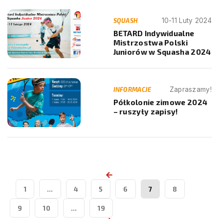
SQUASH
10-11 Luty 2024
BETARD Indywidualne
Mistrzostwa Polski
Juniorów w Squasha 2024
INFORMACJE
Zapraszamy!
Półkolonie zimowe 2024
– ruszyły zapisy!
1
…
4
5
6
7
8
9
10
…
19