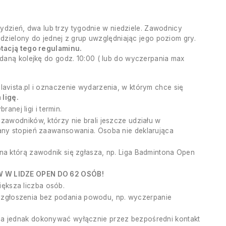
tydzień, dwa lub trzy tygodnie w niedziele. Zawodnicy
ydzielony do jednej z grup uwzględniając jego poziom gry.
ptacją tego regulaminu.
daną kolejkę do godz. 10:00 ( lub do wyczerpania max
avista.pl i oznaczenie wydarzenia, w którym chce się
ligę.
anej ligi i termin.
zawodników, którzy nie brali jeszcze udziału w
wany stopień zaawansowania. Osoba nie deklarująca
na którą zawodnik się zgłasza, np. Liga Badmintona Open
W LIDZE OPEN DO 62 OSÓB!
ększa liczba osób.
zgłoszenia bez podania powodu, np. wyczerpanie
na jednak dokonywać wyłącznie przez bezpośredni kontakt