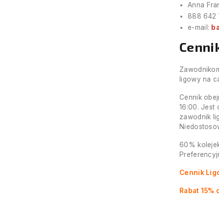
Anna Fran
888 642
e-mail:
b
Cenni
Zawodnikom 
ligowy na c
Cennik obej
16:00. Jest
zawodnik li
Niedostosow
60% kolejek
Preferencyj
Cennik Lig
Rabat 15% 