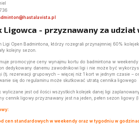
iel
 736
adminton@hastalavista.pl
k Ligowca - przyznawany za udział
Ligi Open Badmintona, którzy rozegrali przynajmniej 60% kolej
ały kolejny sezon.
muje promocyjne ceny wynajmu kortu do badmintona w weekendy 
 on dedykowany danemu zawodnikowi ligi i nie może być wykorzys
gi (tj. rezerwacji grupowych – więcej niż 1 kort w jednym czasie –
anie się do regulaminu może skutkować utratą cennika ligowego
 wyliczane jest od ilości wszystkich kolejek danej ligi zaplanowa
ny cennik ligowy przyznawany jest na jeden, pełen sezon ligowy (
owy:
od cen standardowych w weekendy oraz w tygodniu w godzinac