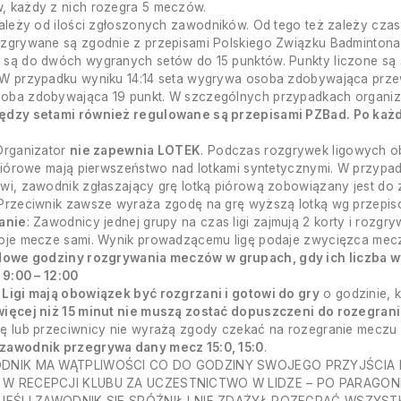
, każdy z nich rozegra 5 meczów.
zależy od ilości zgłoszonych zawodników. Od tego też zależy czas
zgrywane są zgodnie z przepisami Polskiego Związku Badmintona.
są do dwóch wygranych setów do 15 punktów. Punkty liczone są s
W przypadku wyniku 14:14 seta wygrywa osoba zdobywająca przewa
ba zdobywająca 19 punkt. W szczególnych przypadkach organiza
ędzy setami również regulowane są przepisami PZBad. Po ka
Organizator
nie zapewnia LOTEK
. Podczas rozgrywek ligowych o
 piórowe mają pierwszeństwo nad lotkami syntetycznymi. W przypa
wi, zawodnik zgłaszający grę lotką piórową zobowiązany jest do z
 Przeciwnik zawsze wyraża zgodę na grę wyższą lotką wg przepi
anie
: Zawodnicy jednej grupy na czas ligi zajmują 2 korty i rozg
woje mecze sami. Wynik prowadzącemu ligę podaje zwycięzca mec
owe godziny rozgrywania meczów w grupach, gdy ich liczba wynosi 
 9:00 – 12:00
Ligi mają obowiązek być rozgrzani i gotowi do gry
o godzinie, 
więcej niż 15 minut nie muszą zostać dopuszczeni do rozegran
ę lub przeciwnicy nie wyrażą zgody czekać na rozegranie meczu 
zawodnik przegrywa dany mecz 15:0, 15:0
.
ODNIK MA WĄTPLIWOŚCI CO DO GODZINY SWOJEGO PRZYJŚCIA N
 W RECEPCJI KLUBU ZA UCZESTNICTWO W LIDZE – PO PARAGON