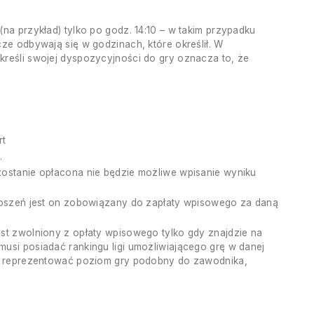
na przykład) tylko po godz. 14:10 – w takim przypadku
ze odbywają się w godzinach, które określił. W
kreśli swojej dyspozycyjności do gry oznacza to, że
rt
.
 zostanie opłacona nie będzie możliwe wpisanie wyniku
łoszeń jest on zobowiązany do zapłaty wpisowego za daną
st zwolniony z opłaty wpisowego tylko gdy znajdzie na
musi posiadać rankingu ligi umożliwiającego grę w danej
nien reprezentować poziom gry podobny do zawodnika,