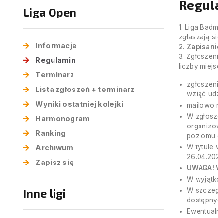
Regul
Liga Open
1. Liga Bad
zgłaszają s
Informacje
2. Zapisani
3. Zgłoszen
Regulamin
liczby miej
Terminarz
zgłoszeni
Lista zgłoszeń + terminarz
wziąć udz
Wyniki ostatniej kolejki
mailowo 
W zgłosze
Harmonogram
organizo
Ranking
poziomu g
W tytule 
Archiwum
26.04.20
Zapisz się
UWAGA! 
W wyjątk
Inne ligi
W szczeg
dostępnyc
Ewentual