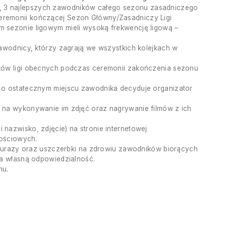
nu, 3 najlepszych zawodników całego sezonu zasadniczego
eremonii kończącej Sezon Główny/Zasadniczy Ligi
 sezonie ligowym mieli wysoką frekwencję ligową –
awodnicy, którzy zagrają we wszystkich kolejkach w
ików ligi obecnych podczas ceremonii zakończenia sezonu
 o ostatecznym miejscu zawodnika decyduje organizator
 na wykonywanie im zdjęć oraz nagrywanie filmów z ich
nazwisko, zdjęcie) na stronie internetowej
nościowych.
e, urazy oraz uszczerbki na zdrowiu zawodników biorących
na własną odpowiedzialność.
nu.