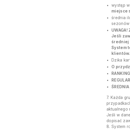
występ w 
miejsce
średnia i
sezonów 
UWAGA! 
Jeśli za
średniej
System t
klientów
Dzika kar
O przydz
RANKING
REGULAR
ŚREDNIA
7. Każda gr
przypadkach
aktualnego 
Jeśli w dan
dopisać zaw
8. System r