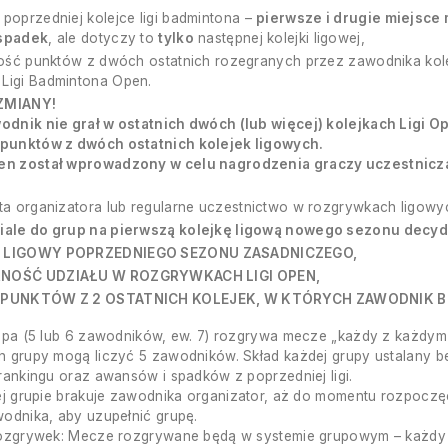
poprzedniej kolejce ligi badmintona –
pierwsze i drugie miejsce
 spadek
, ale dotyczy to
tylko
następnej kolejki ligowej,
lość punktów z dwóch ostatnich rozegranych przez zawodnika kole
Ligi Badmintona Open.
ZMIANY!
wodnik nie grał w ostatnich dwóch (lub więcej) kolejkach Ligi O
 punktów z dwóch ostatnich kolejek ligowych.
en został wprowadzony w celu nagrodzenia graczy uczestniczą
.
ta organizatora lub regularne uczestnictwo w rozgrywkach ligowy
iale do grup na pierwszą kolejkę ligową nowego sezonu decyd
 LIGOWY POPRZEDNIEGO SEZONU ZASADNICZEGO,
NOŚĆ UDZIAŁU W ROZGRYWKACH LIGI OPEN,
 PUNKTÓW Z 2 OSTATNICH KOLEJEK, W KTÓRYCH ZAWODNIK BRAŁ
upa (5 lub 6 zawodników, ew. 7) rozgrywa mecze „każdy z każdym
 grupy mogą liczyć 5 zawodników. Skład każdej grupy ustalany bę
rankingu oraz awansów i spadków z poprzedniej ligi.
ej grupie brakuje zawodnika organizator, aż do momentu rozpoczę
odnika, aby uzupełnić grupę.
ozgrywek: Mecze rozgrywane będą w systemie grupowym – każdy w 