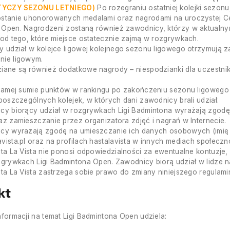
TYCZY SEZONU LETNIEGO)
Po rozegraniu ostatniej kolejki sezo
ostanie uhonorowanych medalami oraz nagrodami na uroczystej C
Open. Nagrodzeni zostaną również zawodnicy, którzy w aktualnym
 od tego, które miejsce ostatecznie zajmą w rozgrywkach.
y udział w kolejce ligowej kolejnego sezonu ligowego otrzymują z
nie ligowym.
iane są również dodatkowe nagrody – niespodzianki dla uczestn
 samej sumie punktów w rankingu po zakończeniu sezonu ligowego
 poszczególnych kolejek, w których dani zawodnicy brali udział.
cy biorący udział w rozgrywkach Ligi Badmintona wyrażają zgodę
az zamieszczanie przez organizatora zdjęć i nagrań w Internecie.
cy wyrażają zgodę na umieszczanie ich danych osobowych (imię i 
vista.pl oraz na profilach hastalavista w innych mediach społecz
sta La Vista nie ponosi odpowiedzialności za ewentualne kontuzj
zgrywkach Ligi Badmintona Open. Zawodnicy biorą udział w lidze 
sta La Vista zastrzega sobie prawo do zmiany niniejszego regulami
kt
nformacji na temat Ligi Badmintona Open udziela: