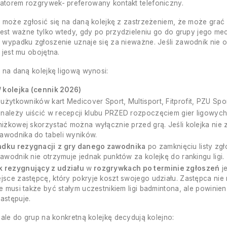
atorem rozgrywek- preferowany kontakt telefoniczny.
 może zgłosić się na daną kolejkę z zastrzeżeniem, że może grać (
jest ważne tylko wtedy, gdy po przydzieleniu go do grupy jego mec
wypadku zgłoszenie uznaje się za nieważne. Jeśli zawodnik nie o
 jest mu obojętna.
na daną kolejkę ligową wynosi:
/ kolejka (cennik 2026)
 użytkowników kart Medicover Sport, Multisport, Fitprofit, PZU Spo
należy uiścić w recepcji klubu PRZED rozpoczęciem gier ligowych
niżkowej skorzystać można wyłącznie przed grą. Jeśli kolejka nie
awodnika do tabeli wyników.
dku rezygnacji
z gry danego zawodnika
po zamknięciu listy zg
Zawodnik nie otrzymuje jednak punktów za kolejkę do rankingu ligi.
 rezygnujący z udziału
w
rozgrywkach po terminie zgłoszeń
je
jsce zastępcę, który pokryje koszt swojego udziału. Zastępca nie 
ie musi także być stałym uczestnikiem ligi badmintona, ale powi
astępuje.
iale do grup na konkretną kolejkę decydują kolejno: