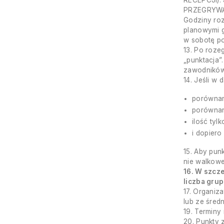
RECEPCJI).
PRZEGRYWA 
Godziny roz
planowymi g
w sobotę po
13. Po roze
„punktacja”
zawodników 
14. Jeśli w
porównani
porównani
ilość tyl
i dopier
15. Aby pun
nie walkowe
16. W szcz
liczba gru
17. Organiz
lub ze średn
19. Terminy
20. Punkty z