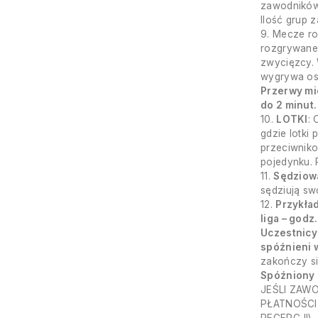
zawodników
Ilość grup 
9. Mecze ro
rozgrywane 
zwycięzcy. 
wygrywa oso
Przerwy mi
do 2 minut.
10.
LOTKI
: 
gdzie lotki
przeciwniko
pojedynku.
11.
Sędziow
sędziują s
12.
Przykład
liga – godz.
Uczestnicy 
spóźnieni 
zakończy si
Spóźniony 
JEŚLI ZAW
PŁATNOŚCI