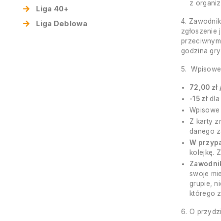
z organiz
Liga 40+
4. Zawodnik
Liga Deblowa
zgłoszenie 
przeciwnym 
godzina gry
5. Wpisowe 
72,00 zł 
-15 zł
dla
Wpisowe 
Z karty z
danego z
W przypa
kolejkę. 
Zawodnik
swoje mie
grupie, n
którego z
6. O przydz