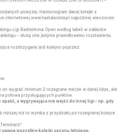
KICH SWOICH MECZÓW W CZASIE LIGI (3 GODZINY) –
 podanych powyżej. Harmonogram danej kolejki z
e internetowej www.hastalavista.pl najpóźniej wieczorem
ankingu Ligi Badmintona Open według tabeli w zakładce
rankingu – służą one jedynie prawidłowemu rozstawieniu
iejsce rozstrzygane jest kolejno poprzez:
ów.
si on wygrać minimum 2 rozegrane mecze w danej lidze, ale
ana połowa przysługujących punktów.
paść, a wygrywająca nie wejść do innej ligi – np. gdy
 niższej niż to wynika z przydziału po rozegranej kolejce
„Terminarz”
 uwagę wszystkie kolejki sezonu letniego.