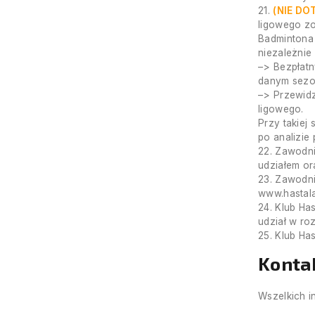
21.
(NIE DO
ligowego z
Badmintona 
niezależnie
–> Bezpłatn
danym sezo
–> Przewidz
ligowego.
Przy takiej
po analizie
22. Zawodni
udziałem or
23. Zawodni
www.hastala
24. Klub Ha
udział w ro
25. Klub Ha
Konta
Wszelkich i