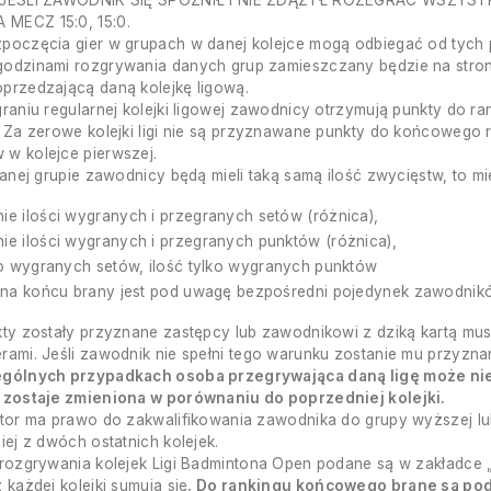
 JEŚLI ZAWODNIK SIĘ SPÓŹNIŁ I NIE ZDĄŻYŁ ROZEGRAĆ WSZYST
MECZ 15:0, 15:0.
poczęcia gier w grupach w danej kolejce mogą odbiegać od tych
odzinami rozgrywania danych grup zamieszczany będzie na stroni
przedzającą daną kolejkę ligową.
graniu regularnej kolejki ligowej zawodnicy otrzymują punkty do r
. Za zerowe kolejki ligi nie są przyznawane punkty do końcowego 
w kolejce pierwszej.
 danej grupie zawodnicy będą mieli taką samą ilość zwycięstw, to m
e ilości wygranych i przegranych setów (różnica),
e ilości wygranych i przegranych punktów (różnica),
ko wygranych setów, ilość tylko wygranych punktów
o na końcu brany jest pod uwagę bezpośredni pojedynek zawodnik
kty zostały przyznane zastępcy lub zawodnikowi z dziką kartą mu
rami. Jeśli zawodnik nie spełni tego warunku zostanie mu przyzn
ególnych przypadkach osoba przegrywająca daną ligę może nie s
p zostaje zmieniona w porównaniu do poprzedniej kolejki.
ator ma prawo do zakwalifikowania zawodnika do grupy wyższej lub
iej z dwóch ostatnich kolejek.
 rozgrywania kolejek Ligi Badmintona Open podane są w zakładce 
 każdej kolejki sumują się
. Do rankingu końcowego brane są pod