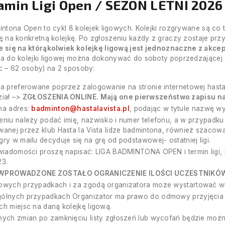
amin Ligi Open / SEZON LETNI 2026
mintona Open to cykl 8 kolejek ligowych. Kolejki rozgrywane są co 
ię na konkretną kolejkę. Po zgłoszeniu każdy z graczy zostaje prz
e się na którąkolwiek kolejkę ligową jest jednoznaczne z akce
ia do kolejki ligowej można dokonywać do soboty poprzedzającej 
sc – 62 osoby) na 2 sposoby:
a preferowane poprzez zalogowanie na stronie internetowej hastal
iał –>
ZGŁOSZENIA ONLINE. Mają one pierwszeństwo zapisu na 
na adres:
badminton@hastalavista.pl
, podając w tytule nazwę wybr
niu należy podać imię, nazwisko i numer telefonu, a w przypadku 
wanej przez klub Hasta la Vista lidze badmintona, również szaco
ry w mailu decyduje się na grę od podstawowej- ostatniej ligi.
wiadomości proszę napisać: LIGA BADMINTONA OPEN i termin ligi, 
23.
WPROWADZONE ZOSTAŁO OGRANICZENIE ILOŚCI UCZESTNIKÓW 
owych przypadkach i za zgodą organizatora może wystartować wi
ólnych przypadkach Organizator ma prawo do odmowy przyjęcia 
h miejsc na daną kolejkę ligową.
nych zmian po zamknięciu listy zgłoszeń lub wycofań będzie moż