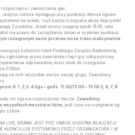
 rozpoczęcia i zakończenia gier.
 Jedyna różnica występuje przy punktacji. Mecze ligowe
ystemem tie-break, czyli każda rozegrana akcja daje punkt
gę 2 punktów. Jeżeli strony osiągną wynik 18:18, seta
tor ma prawo do zarządzenia zmian w systemie punktacji.
żdym rozegranym secie przerwa może trwać maksymalnie
bowiązuje kolejność lotek Polskiego Związku Badmintona,
dku zgłoszenia przez zawodnika chęci gry lotką piórową
apewnienia odpowiedniej ilości lotek do rozegrania
sów PZBad.
rywają na nich wszystkie mecze swojej grupy. Zawodnicy
zu.
8: 1, 2,3, 4 liga – godz. 11:30/12:00 – 15:00 5, 6, 7, 8
kiedy ich liga ma rozpoczynać mecze.
Zawodnicy
ia wszystkich meczów w lidze,
jeśli czas na rozegranie ligi
po czasie.
A LIGĘ, BRANA JEST POD UWAGĘ GODZINA REALIZACJI
IE KLIENTA LUB SYSTEMOWO PRZEZ ORGANIZATORA ( W